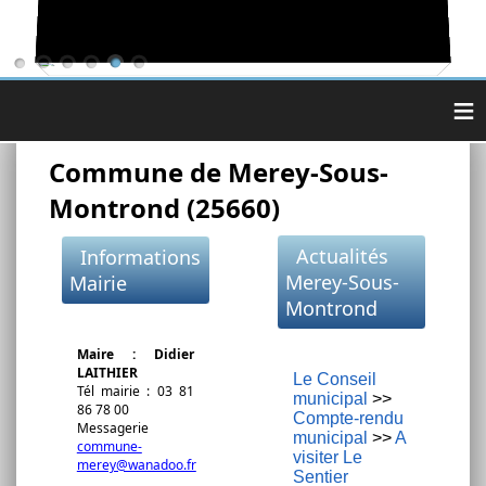
≡
Commune de Merey-Sous-
Montrond (25660)
Actualités
Informations
Merey-Sous-
Mairie
Montrond
Maire : Didier
LAITHIER
Le Conseil
Tél mairie : 03 81
municipal
>>
86 78 00
Compte-rendu
Messagerie
municipal
>>
A
commune-
visiter Le
merey@wanadoo.fr
Sentier