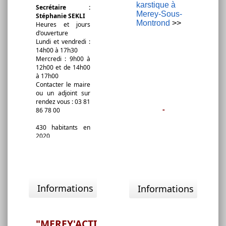
karstique à
Secrétaire :
Merey-Sous-
Stéphanie SEKLI
Montrond
>>
Heures et jours
d'ouverture
Lundi et vendredi :
14h00 à 17h30
Mercredi : 9h00 à
12h00 et de 14h00
à 17h00
Contacter le maire
ou un adjoint sur
rendez vous : 03 81
-
86 78 00
430 habitants en
2020
19 km environ de
Besançon
Photographie de la
12 km d'Ornans
Grande Doline et
La grotte Maeva
Comunauté de
Informations
Informations
communes LOUE
LISON
"MEREY'ACTIF"